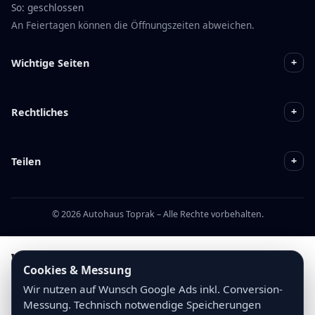
So: geschlossen
An Feiertagen können die Öffnungszeiten abweichen.
+
Wichtige Seiten
+
Rechtliches
+
Teilen
© 2026 Autohaus Toprak – Alle Rechte vorbehalten.
Warum dieses Fahrzeug bei
Cookies & Messung
Autohaus Toprak kaufen?
Wir nutzen auf Wunsch Google Ads inkl. Conversion-
Messung. Technisch notwendige Speicherungen
Sorgfältig geprüftes Fahrzeug mit nachvollziehbarer