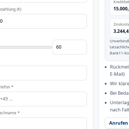
Kreditbe
15.000,
nzahlung (€)
Zinskost
3.244,4
Unverbindl
tatsächlich
Bank11-Kon
Rückmeld
E-Mail)
Wir klär
elefon *
Bei Beda
Unterla
nach Fall
achname *
Anrufen