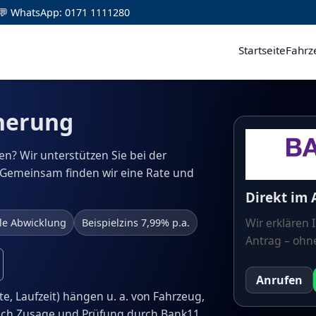
💬 WhatsApp: 0171 1111280
Startseite
Fahrz
cherung
n? Wir unterstützen Sie bei der
 Gemeinsam finden wir eine Rate und
Direkt im
Wir erklären
le Abwicklung
Beispielzins 7,99% p.a.
Antrag – ohn
Anrufen
te, Laufzeit) hängen u. a. von Fahrzeug,
tlich Zusage und Prüfung durch Bank11.