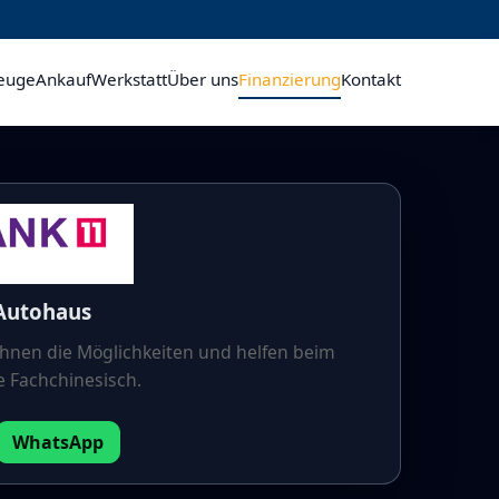
euge
Ankauf
Werkstatt
Über uns
Finanzierung
Kontakt
 Autohaus
 Ihnen die Möglichkeiten und helfen beim
e Fachchinesisch.
WhatsApp