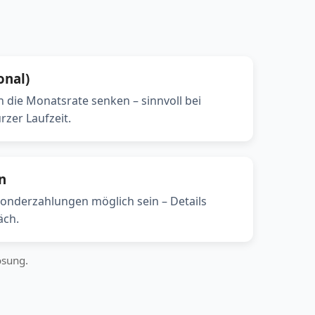
onal)
 die Monatsrate senken – sinnvoll bei
zer Laufzeit.
n
onderzahlungen möglich sein – Details
äch.
ösung.