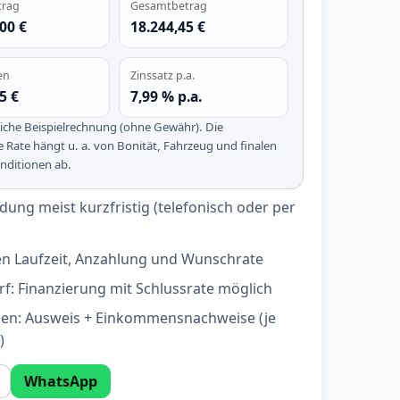
trag
Gesamtbetrag
00 €
18.244,45 €
en
Zinssatz p.a.
5 €
7,99 % p.a.
iche Beispielrechnung (ohne Gewähr). Die
e Rate hängt u. a. von Bonität, Fahrzeug und finalen
ditionen ab.
ung meist kurzfristig (telefonisch oder per
en Laufzeit, Anzahlung und Wunschrate
rf: Finanzierung mit Schlussrate möglich
gen: Ausweis + Einkommensnachweise (je
)
WhatsApp