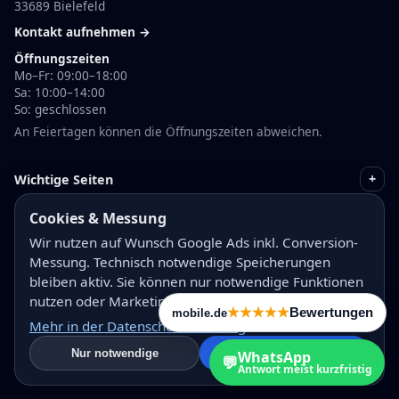
33689 Bielefeld
Kontakt aufnehmen →
Öffnungszeiten
Mo–Fr: 09:00–18:00
Sa: 10:00–14:00
So: geschlossen
An Feiertagen können die Öffnungszeiten abweichen.
+
Wichtige Seiten
Cookies & Messung
+
Rechtliches
Wir nutzen auf Wunsch Google Ads inkl. Conversion-
Messung. Technisch notwendige Speicherungen
bleiben aktiv. Sie können nur notwendige Funktionen
nutzen oder Marketing/Messung erlauben.
+
Teilen
Bewertungen
mobile.de
Mehr in der Datenschutzerklärung
Nur notwendige
Alle akzeptieren
WhatsApp
💬
Antwort meist kurzfristig
© 2026 Autohaus Toprak – Alle Rechte vorbehalten.