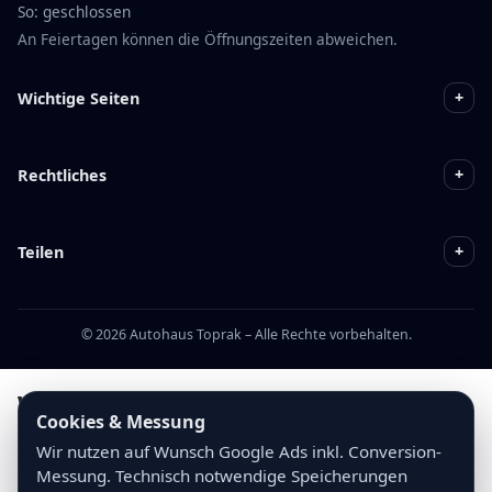
So: geschlossen
An Feiertagen können die Öffnungszeiten abweichen.
+
Wichtige Seiten
+
Rechtliches
+
Teilen
© 2026 Autohaus Toprak – Alle Rechte vorbehalten.
Warum dieses Fahrzeug bei
Cookies & Messung
Autohaus Toprak kaufen?
Wir nutzen auf Wunsch Google Ads inkl. Conversion-
Messung. Technisch notwendige Speicherungen
Sorgfältig geprüftes Fahrzeug mit nachvollziehbarer