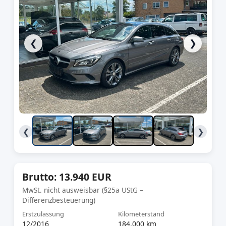
❮
❯
❮
❯
Brutto: 13.940 EUR
MwSt. nicht ausweisbar (§25a UStG –
Differenzbesteuerung)
Erstzulassung
Kilometerstand
12/2016
184.000 km